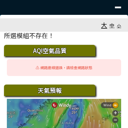
台南市新生國小
導覽列
跳至主內容區
工具列
大
中
小
⏸
頁尾區域
主內容區域
所選模組不存在！
下中區域內容
AQI空氣品質
⚠️ 網路連線錯誤，請檢查網路狀態
天氣預報