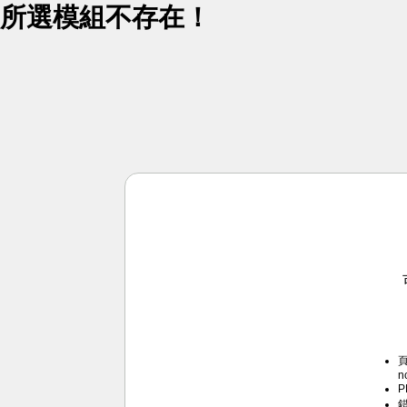
所選模組不存在！
頁
n
P
錯