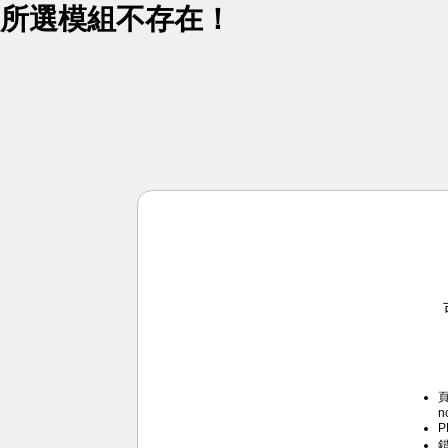
所選模組不存在！
頁
n
P
錯